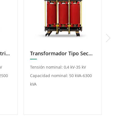
Transformador De Distribución Tipo Seco
Transformador Tipo Seco De Grado I De Eficiencia Energética
V
Tensión nominal: 0,4 kV-35 kV
Tensió
2500
Capacidad nominal: 50 kVA-6300
38.5kV
kVA
Capaci
31500