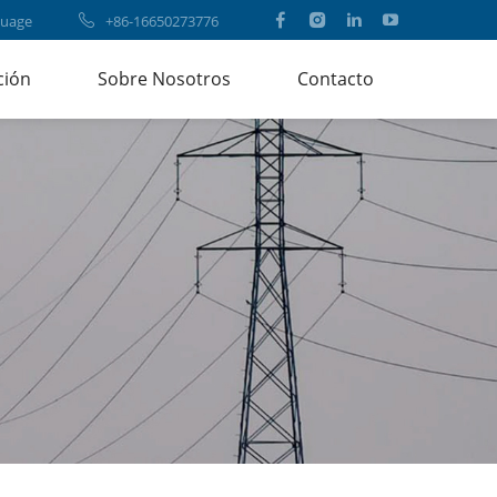
uage
+86-16650273776
ción
Sobre Nosotros
Contacto