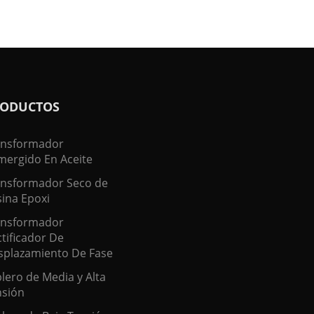
ODUCTOS
ansformador
mergido En Aceite
ansformador Seco de
ina Epoxi
ansformador
tificador De
splazamiento De Fase
lero de Media y Alta
nsión