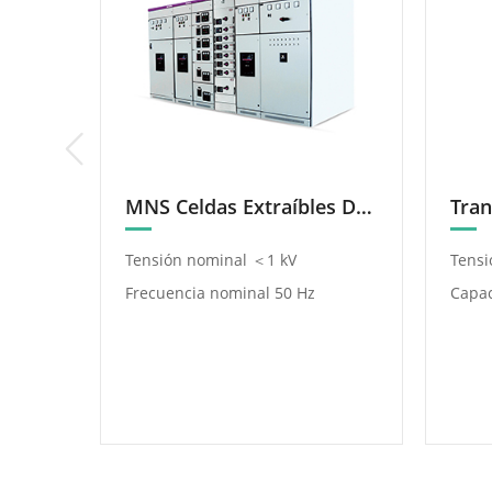
S(Z)11-630~31500/35 Serie De Transformadores De Aceite Con Variador De Derivación En Carga
MNS Celdas Extraíbles De Baja Tensión
kV-
Tensión nominal ＜1 kV
Tensi
Frecuencia nominal 50 Hz
Capac
A-