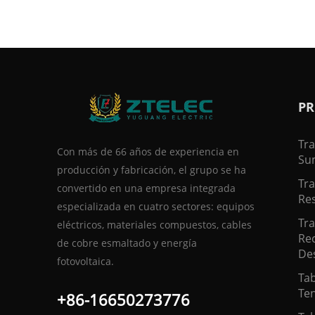
PR
Tr
Con más de 66 años de experiencia en
Su
producción y fabricación, el grupo se ha
Tr
convertido en una empresa integrada
Res
especializada en cuatro sectores: equipos
Tr
eléctricos, materiales compuestos, cables
Rec
de cobre esmaltado y energía
De
fotovoltaica.
Tab
Te
+86-16650273776