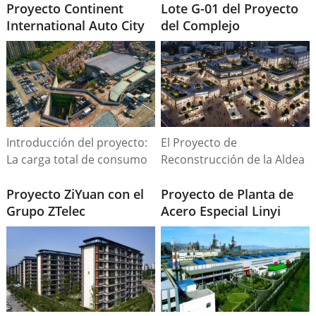
Proyecto Continent
Lote G-01 del Proyecto
International Auto City
del Complejo
DaJingJiang
Introducción del proyecto:
El Proyecto de
La carga total de consumo
Reconstrucción de la Aldea
eléctrico del proyecto es de
Urbana, ubicado en el
17.100 kVA, con 6 conjuntos
Proyecto ZiYuan con el
centro de la ciudad, abarca
Proyecto de Planta de
de transformadores de
Grupo ZTelec
una superficie total de
Acero Especial Linyi
1.600 kVA y 6 conjuntos de
260,03 mu y cuenta con 16
Sande
transformadores de 1.250
edificios residenciales.
kVA.