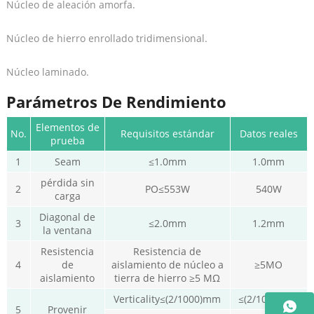
Núcleo de aleación amorfa.
Núcleo de hierro enrollado tridimensional.
Núcleo laminado.
Parámetros De Rendimiento
Elementos de
No.
Requisitos estándar
Datos reales
prueba
1
Seam
≤1.0mm
1.0mm
pérdida sin
2
PO≤553W
540W
carga
Diagonal de
3
≤2.0mm
1.2mm
la ventana
Resistencia
Resistencia de
4
de
aislamiento de núcleo a
≥5MO
aislamiento
tierra de hierro ≥5 MΩ
Verticality≤(2/1000)mm
≤(2/1000)mm
5
Provenir