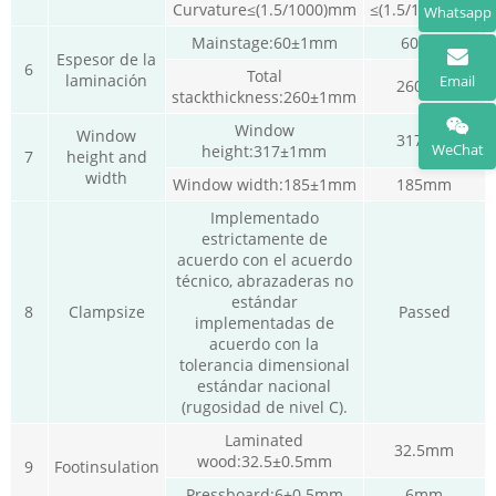
Curvature≤(1.5/1000)mm
≤(1.5/1000)mm
Whatsapp
Mainstage:60±1mm
60mm
Espesor de la
6
Total
laminación
Email
260mm
stackthickness:260±1mm
Window
Window
317mm
WeChat
height:317±1mm
7
height and
width
Window width:185±1mm
185mm
Implementado
estrictamente de
acuerdo con el acuerdo
técnico, abrazaderas no
estándar
8
Clampsize
Passed
implementadas de
acuerdo con la
tolerancia dimensional
estándar nacional
(rugosidad de nivel C).
Laminated
32.5mm
wood:32.5±0.5mm
9
Footinsulation
Pressboard:6±0.5mm
6mm