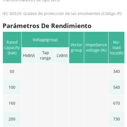
IEC 60529: Grados de protección de las envolventes (Código IP).
Parámetros De Rendimiento
Voltagegroup
Rated
No-
Vector
Impedance
capacity
load
group
voltage (%)
Tap
(kVA)
loss(W)
HV(kV)
LV(kV)
range
50
340
100
540
160
670
200
730