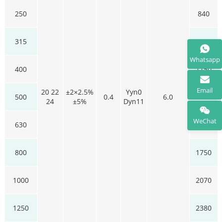
250
840
315
970
Whatsapp
400
1150
Email
20 22
±2×2.5%
Yyn0
500
0.4
6.0
1350
24
±5%
Dyn11
WeChat
630
1530
800
1750
1000
2070
1250
2380