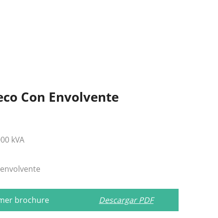
eco Con Envolvente
000 kVA
 envolvente
rmer brochure
Descargar PDF