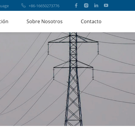
uage
+86-16650273776
ción
Sobre Nosotros
Contacto