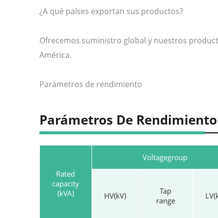
¿A qué países exportan sus productos?
Ofrecemos suministro global y nuestros producto
América.
Parámetros de rendimiento
Parámetros De Rendimiento
Voltagegroup
Rated
capacity
Tap
(kVA)
HV(kV)
LV(
range