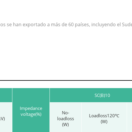
s se han exportado a más de 60 países, incluyendo el Sudes
SC(B)10
Impedance
No-
voltage(%)
Loadloss120℃
kV)
loadloss
(W)
(W)