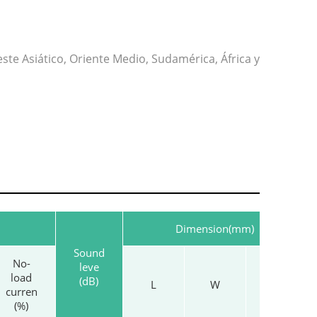
te Asiático, Oriente Medio, Sudamérica, África y
Dimension(mm)
Sound
No-
leve
load
(dB)
L
W
H
curren
(%)