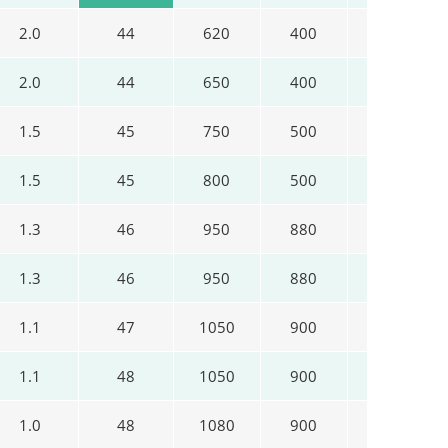
2.0
44
620
400
600
2.0
44
650
400
740
1.5
45
750
500
770
1.5
45
800
500
830
1.3
46
950
880
1090
1.3
46
950
880
1090
1.1
47
1050
900
1200
1.1
48
1050
900
1200
1.0
48
1080
900
1250