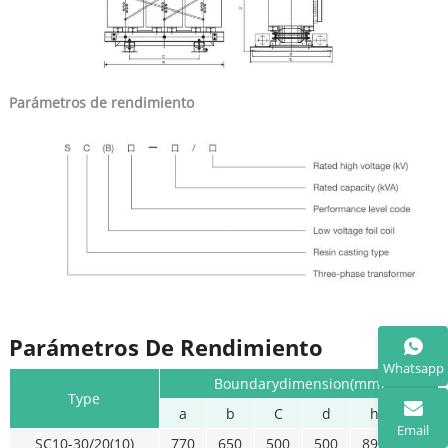
Parámetros de rendimiento
Parámetros De Rendimiento
Whatsapp
Boundarydimension(mm)
Type
a
b
C
d
h
j
Email
SC10-30/20(10)
770
650
500
500
890
265