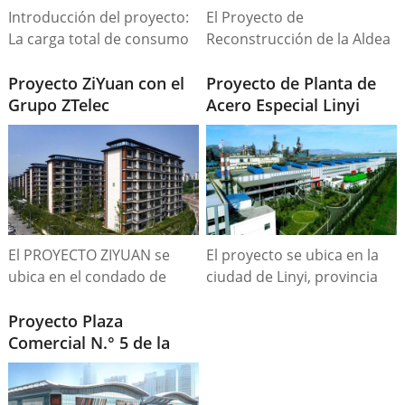
Introducción del proyecto:
El Proyecto de
La carga total de consumo
Reconstrucción de la Aldea
eléctrico del proyecto es de
Urbana, ubicado en el
17.100 kVA, con 6 conjuntos
Proyecto ZiYuan con el
centro de la ciudad, abarca
Proyecto de Planta de
de transformadores de
Grupo ZTelec
una superficie total de
Acero Especial Linyi
1.600 kVA y 6 conjuntos de
260,03 mu y cuenta con 16
Sande
transformadores de 1.250
edificios residenciales.
kVA.
El PROYECTO ZIYUAN se
El proyecto se ubica en la
ubica en el condado de
ciudad de Linyi, provincia
Zhongmu, ciudad de
de Shandong, con una
Zhengzhou, con una
Proyecto Plaza
superficie de 129,5
superficie construida de
Comercial N.° 5 de la
hectáreas, con activos
83414,1 hectáreas, una
ciudad de HuaNan
totales de 3.200 millones de
superficie total de 37309,9
RMB y una capacidad de