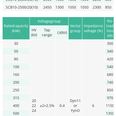
SCB10-2500/20(10)
2450
1300
1050
1050
2300
850
No-
Voltagegroup
Ratedcapacity
Vector
Impedance
load
HV
Tap
(kVA)
group
voltage (%)
loss
LV(kV)
(kV)
range
(W)
30
300
50
340
80
420
100
540
160
680
200
740
250
850
315
970
20
Dyn11
400
22
±2×2.5%
0.4
or
6
1150
24
YynO
500
1350