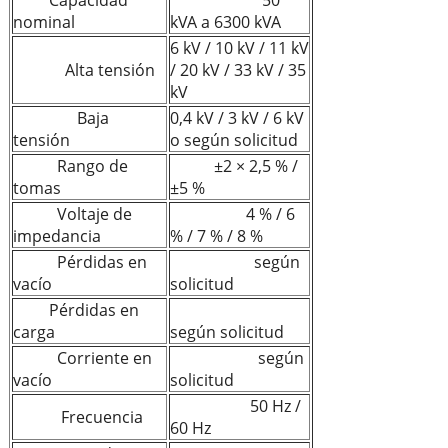
nominal
kVA a 6300 kVA
6 kV / 10 kV / 11 kV
Alta tensión
/ 20 kV / 33 kV / 35
kV
Baja
0,4 kV / 3 kV / 6 kV
tensión
o según solicitud
Rango de
±2 × 2,5 % /
tomas
±5 %
Voltaje de
4 % / 6
impedancia
% / 7 % / 8 %
Pérdidas en
según
vacío
solicitud
Pérdidas en
carga
según solicitud
Corriente en
según
vacío
solicitud
50 Hz /
Frecuencia
60 Hz