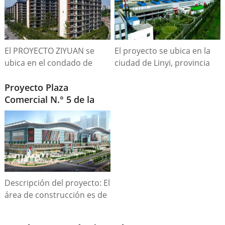
kVA.
El PROYECTO ZIYUAN se
El proyecto se ubica en la
ubica en el condado de
ciudad de Linyi, provincia
Zhongmu, ciudad de
de Shandong, con una
Zhengzhou, con una
Proyecto Plaza
superficie de 129,5
superficie construida de
Comercial N.° 5 de la
hectáreas, con activos
83414,1 hectáreas, una
ciudad de HuaNan
totales de 3.200 millones de
superficie total de 37309,9
RMB y una capacidad de
hectáreas y un total de
producción anual de 6
1567 viviendas.
millones de toneladas de
acero para la construcción.
Descripción del proyecto: El
área de construcción es de
160 000 metros cuadrados,
con una capacidad