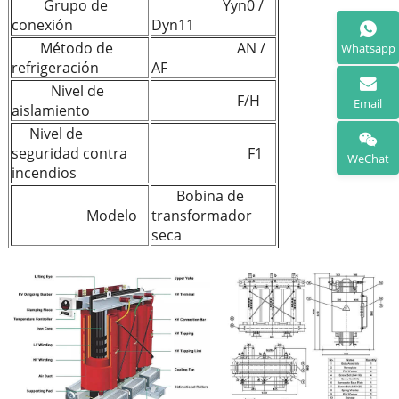
Grupo de
Yyn0 /
conexión
Dyn11
Método de
AN /
Whatsapp
refrigeración
AF
Nivel de
F/H
Email
aislamiento
Nivel de
seguridad contra
F1
WeChat
incendios
Bobina de
Modelo
transformador
seca