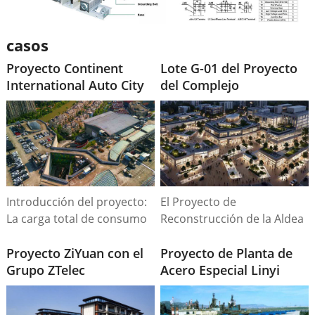
casos
Proyecto Continent
Lote G-01 del Proyecto
International Auto City
del Complejo
DaJingJiang
Introducción del proyecto:
El Proyecto de
La carga total de consumo
Reconstrucción de la Aldea
eléctrico del proyecto es de
Urbana, ubicado en el
17.100 kVA, con 6 conjuntos
Proyecto ZiYuan con el
centro de la ciudad, abarca
Proyecto de Planta de
de transformadores de
Grupo ZTelec
una superficie total de
Acero Especial Linyi
1.600 kVA y 6 conjuntos de
260,03 mu y cuenta con 16
Sande
transformadores de 1.250
edificios residenciales.