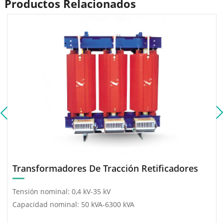
Productos Relacionados
instalada de
transformadores de 2 ×
2000 kVA + 2 × 2 500 kVA + 1
× 1 250 kVA, y una carga de
motor de alta tensión de
2206 kW.
Transformadores De Tracción Retificadores
Tensión nominal: 0,4 kV-35 kV
Capacidad nominal: 50 kVA-6300 kVA