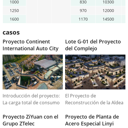
1000
830
10300
0
1250
970
12000
0
1600
1170
14500
0
casos
Proyecto Continent
Lote G-01 del Proyecto
International Auto City
del Complejo
DaJingJiang
Introducción del proyecto:
El Proyecto de
La carga total de consumo
Reconstrucción de la Aldea
eléctrico del proyecto es de
Urbana, ubicado en el
17.100 kVA, con 6 conjuntos
Proyecto ZiYuan con el
centro de la ciudad, abarca
Proyecto de Planta de
de transformadores de
Grupo ZTelec
una superficie total de
Acero Especial Linyi