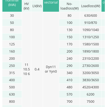
nominal
vectorial
cu
HV
No-
(kVA)
LV(kV)
Loadloss(W)
(kV)
loadloss(W)
30
80
630/600
50
100
910/870
0
80
130
1090/1040
0
100
150
1310/1250
0
125
170
1580/1500
0
160
200
1890/1800
0
200
240
2310/2200
0
11
250
290
2730/2600
0
Dyn11
10.5
0.4
or Yyn0
315
340
3200/3050
0
10 6
400
410
3830/3650
0
500
480
4520/4300
0
630
570
6200
0
800
700
7500
0