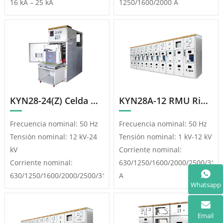
16 kA – 25 kA
1250/1600/2000 A
KYN28-24(Z) Celda De CA Extraíble Blindada
KYN28A-12 RMU Ring Main Unit Celda De Distribución De CA Blindada, Extraíble Y Con Gabinete Metálico
Frecuencia nominal: 50 Hz
Frecuencia nominal: 50 Hz
Tensión nominal: 12 kV-24
Tensión nominal: 1 kV-12 kV
kV
Corriente nominal:
Corriente nominal:
630/1250/1600/2000/2500/3150
630/1250/1600/2000/2500/3150
A
Whatsapp
A
Email