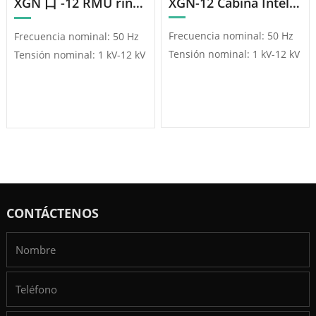
XGN 口 -12 RMU ring main unit Aparato De Distribución De Anillo Inflable, Completamente Sellado Y Con Aislamiento Completo
XGN-12 Cabina Inteligente De Aislamiento Sólido
Frecuencia nominal: 50 Hz
Frecuencia nominal: 50 Hz
Tensión nominal: 1 kV-12 kV
Tensión nominal: 1 kV-12 kV
CONTÁCTENOS