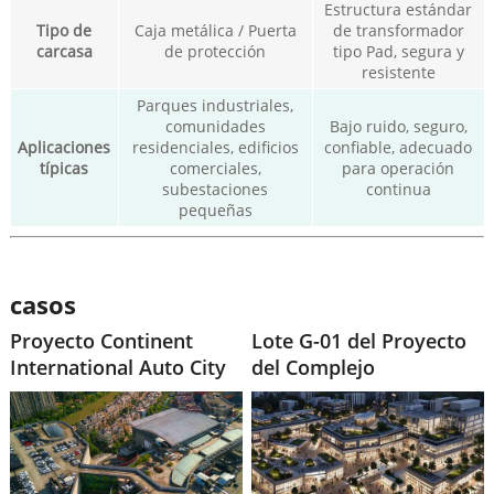
Estructura estándar
Tipo de
Caja metálica / Puerta
de transformador
carcasa
de protección
tipo Pad, segura y
resistente
Parques industriales,
comunidades
Bajo ruido, seguro,
Aplicaciones
residenciales, edificios
confiable, adecuado
típicas
comerciales,
para operación
subestaciones
continua
pequeñas
casos
Proyecto Continent
Lote G-01 del Proyecto
International Auto City
del Complejo
DaJingJiang