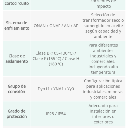
corrientes de
cortocircuito
impacto
Selección de
transformador seco o
Sistema de
ONAN / ONAF / AN / AF
sumergido en aceite
enfriamiento
según capacidad y
ambiente
Para diferentes
ambientes
Clase B (105–130 °C) /
Clase de
industriales y
Clase F (155 °C) / Clase H
aislamiento
comerciales,
(180 °C)
incluyendo alta
temperatura
Configuración típica
Grupo de
para aplicaciones
Dyn11 / YNd1 / Yy0
conexión
industriales, mineras
y comerciales
Adecuado para
Grado de
instalación en
IP23 / IP54
protección
interiores o
exteriores