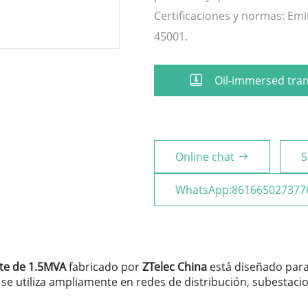
Certificaciones y normas: Emit
45001.
Oil-immersed tra
Online chat
S
WhatsApp:861665027377
te de 1.5MVA
fabricado por
ZTelec China
está diseñado para 
o se utiliza ampliamente en redes de distribución, subestaci