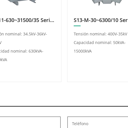
 para las estaciones de
energía eficiente desde lo
, sistemas de iluminación
aerogeneradores hasta la
S(Z)11-630~31500/35 Serie De Transformadores De Aceite Con Variador De Derivación En Carga
inaria de construcción del
eléctrica nacional. Los
to. Los transformadores
transformadores secos y
ón nominal: 34.5kV-36kV-
Tensión nominal: 400V-35kV
y sumergidos en aceite
sumergidos en aceite de Z
V
Capacidad nominal: 50kVA-
strados por ZTelec se
se caracterizan por su alta
idad nominal: 630kVA-
15000kVA
n por su alta eficiencia,
eficiencia, excelente capa
0kVA
nte capacidad de
de aislamiento y bajo nivel
ento y bajo nivel de ruido,
ruido, cumpliendo con los
ndose perfectamente a
estándares internacionales
ersas condiciones
Las subestaciones modula
ales de Australia. Las
las celdas de media tensi
aciones prefabricadas y
ofrecen un funcionamient
 de media tensión ofrecen
seguro, confiable y de baj
eración confiable y un
mantenimiento, ideales p