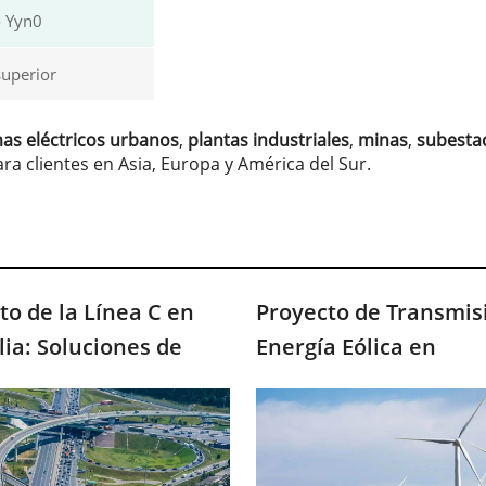
 Yyn0
superior
as eléctricos urbanos
,
plantas industriales
,
minas
,
subesta
ara clientes en Asia, Europa y América del Sur.
to de la Línea C en
Proyecto de Transmis
lia: Soluciones de
Energía Eólica en
a de ZTelec China
Kirguistán: Solucione
nfraestructura Vial
Potencia de ZTelec C