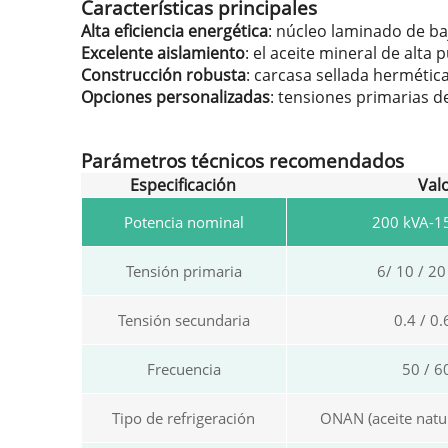
Características principales
Alta eficiencia energética
: núcleo laminado de ba
Excelente aislamiento
: el aceite mineral de alta
Construcción robusta
: carcasa sellada hermética
Opciones personalizadas
: tensiones primarias d
Parámetros técnicos recomendados
Especificación
Val
Potencia nominal
200 kVA-1
Tensión primaria
6/ 10 / 20
Tensión secundaria
0.4 / 0
Frecuencia
50 / 6
Tipo de refrigeración
ONAN (aceite natur