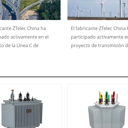
icante ZTelec China ha
El fabricante ZTelec China 
ipado activamente en el
participado activamente e
o de la Línea C de
proyecto de transmisión 
ras en Australia,
energía eólica en Kirguistá
cionando equipos
proporcionando equipos
icos esenciales como
eléctricos clave como
ormadores de distribución
transformadores de distri
0kVA, subestaciones
de 2000kVA, subestacione
tas de 10/0.4kV y celdas
compactas de 35/10kV y c
mutación de 12kV. Estos
de conmutación de 12kV. 
s garantizan un
sistemas garantizan una
tro de energía estable y
conversión y transmisión 