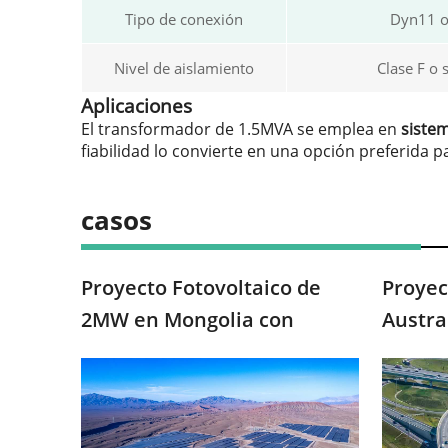
Tipo de conexión
Dyn11 o
Nivel de aislamiento
Clase F o 
Aplicaciones
El transformador de 1.5MVA se emplea en
sistem
fiabilidad lo convierte en una opción preferida p
casos
Proyecto Fotovoltaico de
Proyec
2MW en Mongolia con
Austra
Equipos de Transformación
Energí
Suministrados por ZTelec
para I
China