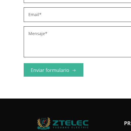
materiales y equipos eléctricos
manten
en China, ZTelec se compromete
cumpli
a ofrecer productos de alta
intern
calidad y soluciones
fabrica
personalizadas para proyectos
equipos
de energía renovable en todo el
ZTelec
mundo, impulsando la transición
propor
hacia una energía más limpia y
energét
Enviar formulario
sostenible.
proyect
transp
en Aust
PR