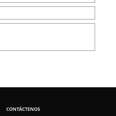
a
transmisión eléctrica
ticas
íder de
ricos
romete
éticas
das
y en
CONTÁCTENOS