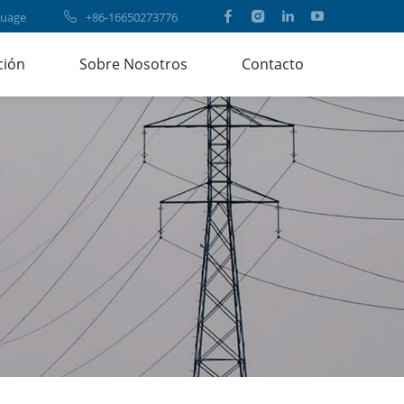
uage
+86-16650273776
ción
Sobre Nosotros
Contacto