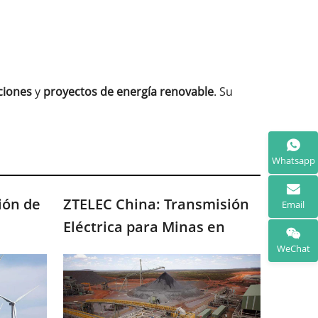
ciones
y
proyectos de energía renovable
. Su
Whatsapp
ión de
ZTELEC China: Transmisión
Email
Eléctrica para Minas en
s de
Sudáfrica – Cumple
WeChat
hina
Estándares