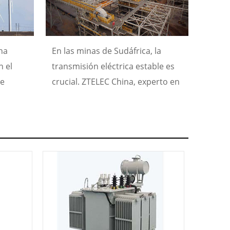
ha
En las minas de Sudáfrica, la
n el
transmisión eléctrica estable es
de
crucial. ZTELEC China, experto en
n,
equipos eléctricos, ofrece
soluciones adaptadas:​
Transformadores:
bución
Recomendamos capacidad
s
25MVA , clase de aislamiento H
eldas
(resiste altas temperaturas),
Estos
grado de protección IP23 (contra
polvo/minas), ideal para
de
entornos duros.​ Arcas de