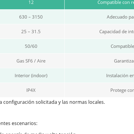
12
Compatible con r
630 – 3150
Adecuado par
25 – 31.5
Capacidad de int
50/60
Compatible
Gas SF6 / Aire
Garantiza
Interior (indoor)
Instalación e
IP4X
Protege con
 configuración solicitada y las normas locales.
entes escenarios: