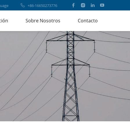
uage
+86-16650273776
ción
Sobre Nosotros
Contacto