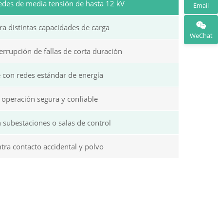
edes de media tensión de hasta 12 kV
Email
a distintas capacidades de carga
WeChat
errupción de fallas de corta duración
 con redes estándar de energía
 operación segura y confiable
n subestaciones o salas de control
tra contacto accidental y polvo