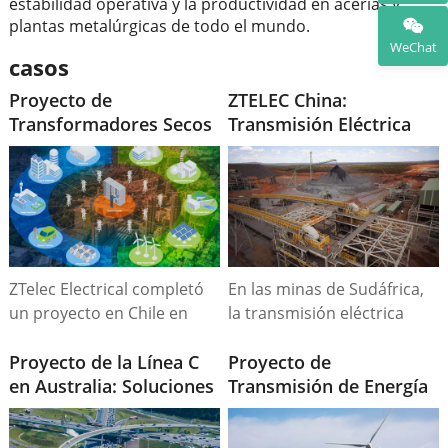
estabilidad operativa y la productividad en acerías y
plantas metalúrgicas de todo el mundo.
WeChat
casos
Proyecto de
ZTELEC China:
Transformadores Secos
Transmisión Eléctrica
ZTelec Electrical en Chile
para Minas en Sudáfrica
| 2000 kVA 14.2/0.4kV
– Cumple Estándares
ZTelec Electrical completó
En las minas de Sudáfrica,
un proyecto en Chile en
la transmisión eléctrica
abril de 2024,
estable es crucial. ZTELEC
suministrando 10
Proyecto de la Línea C
China, experto en equipos
Proyecto de
transformadores secos de
en Australia: Soluciones
eléctricos, ofrece
Transmisión de Energía
2000kVA para redes de
de Energía de ZTelec
soluciones adaptadas:​
Eólica en Kirguistán:
distribución locales.
China para
Transformadores:
Soluciones de Potencia