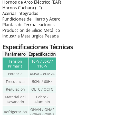
Hornos de Arco Eléctrico (EAF)
Hornos Cuchara (LF)
Acerías Integradas
Fundiciones de Hierro y Acero
Plantas de Ferroaleaciones
Producción de Silicio Metálico
Industria Metalúrgica Pesada
Especificaciones Técnicas
Parámetro
Especificación
Tensión
10kV / 35kV /
Primaria
110kV
Potencia
4MVA – 80MVA
Frecuencia
50Hz / 60Hz
Regulación
OLTC / OCTC
Material del
Cobre /
Devanado
Aluminio
ONAN / ONAF
Refrigeración
/ OFAF / OFWF